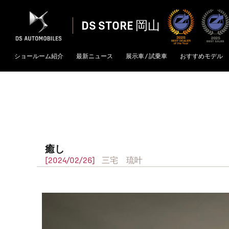
DS STORE 岡山
ショールーム紹介
最新ニュース
展示車 / 試乗車
おすすめモデル
癒し
[2024/02/26]
三宅 琉叶